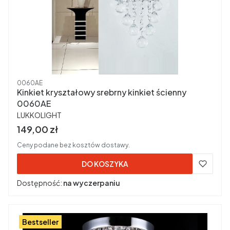
Kod produktu
0060AE
Kinkiet kryształowy srebrny kinkiet ścienny
0060AE
PRODUCENT
LUKKOLIGHT
Cena brutto
149,00 zł
Ceny podane bez kosztów dostawy.
DO KOSZYKA
Dostępność:
na wyczerpaniu
Bestseller