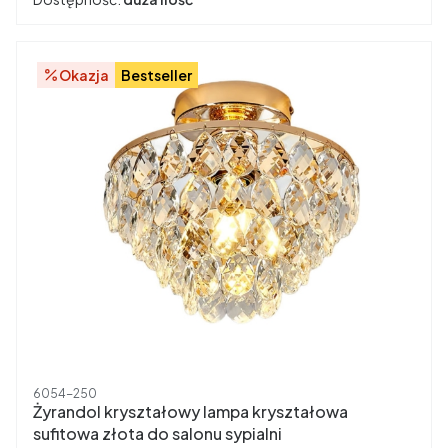
Okazja
Bestseller
Kod produktu
6054-250
Żyrandol kryształowy lampa kryształowa
sufitowa złota do salonu sypialni