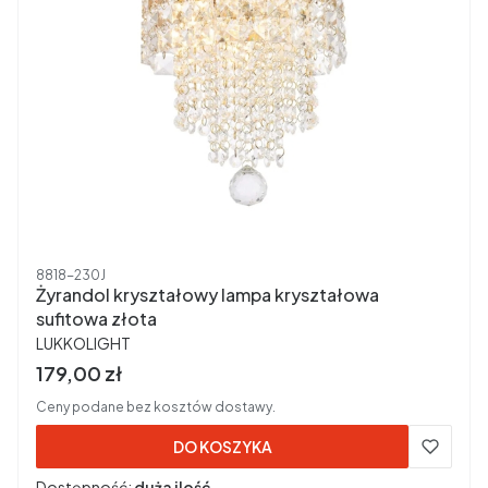
Kod produktu
8818-230J
Żyrandol kryształowy lampa kryształowa
sufitowa złota
PRODUCENT
LUKKOLIGHT
Cena brutto
179,00 zł
Ceny podane bez kosztów dostawy.
DO KOSZYKA
Dostępność:
duża ilość