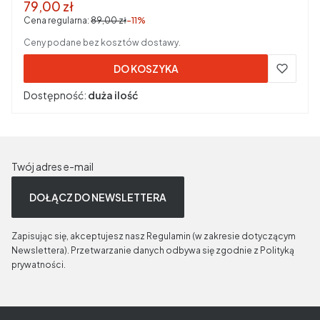
Cena promocyjna brutto
79,00 zł
Cena regularna:
89,00 zł
-11%
Ceny podane bez kosztów dostawy.
DO KOSZYKA
Dostępność:
duża ilość
Twój adres e-mail
DOŁĄCZ DO NEWSLETTERA
Zapisując się, akceptujesz nasz Regulamin (w zakresie dotyczącym
Newslettera). Przetwarzanie danych odbywa się zgodnie z Polityką
prywatności.