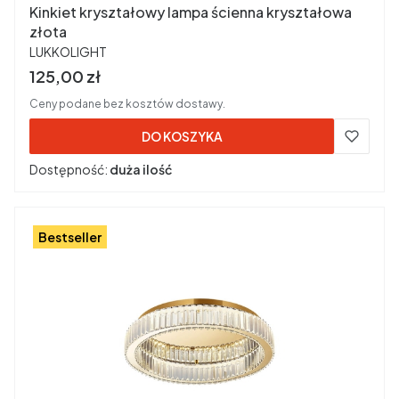
Kinkiet kryształowy lampa ścienna kryształowa
złota
PRODUCENT
LUKKOLIGHT
Cena brutto
125,00 zł
Ceny podane bez kosztów dostawy.
DO KOSZYKA
Dostępność:
duża ilość
Bestseller