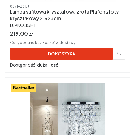
Kod produktu
8871-230J
Lampa sufitowa kryształowa złota Plafon złoty
kryształowy 21x23cm
PRODUCENT
LUKKOLIGHT
Cena brutto
219,00 zł
Ceny podane bez kosztów dostawy.
DO KOSZYKA
Dostępność:
duża ilość
Bestseller