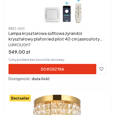
Kod produktu
8822-400
Lampa kryształowa sufitowa żyrandol
kryształowy plafon led pilot 40 cm jasnozłoty
PRODUCENT
8822-400
LUKKOLIGHT
Cena brutto
549,00 zł
Ceny podane bez kosztów dostawy.
DO KOSZYKA
Dostępność:
duża ilość
Bestseller