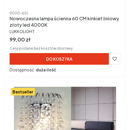
Kod produktu
9000-60J
Nowoczesna lampa ścienna 60 CM kinkiet liniowy
złoty led 4000K
PRODUCENT
LUKKOLIGHT
Cena brutto
99,00 zł
Ceny podane bez kosztów dostawy.
DO KOSZYKA
Dostępność:
duża ilość
Bestseller