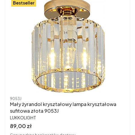
Bestseller
Kod produktu
9053J
Mały żyrandol kryształowy lampa kryształowa
sufitowa złota 9053J
PRODUCENT
LUKKOLIGHT
Cena brutto
89,00 zł