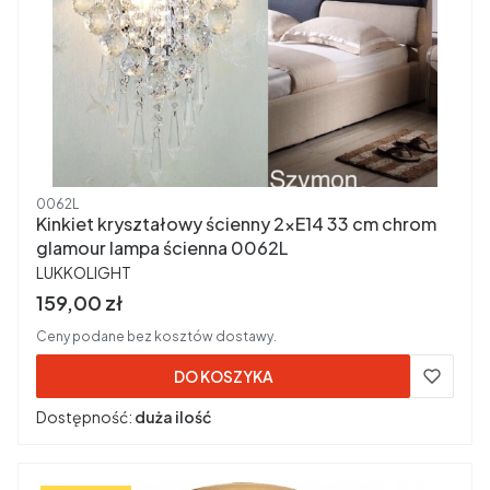
Kod produktu
0062L
Kinkiet kryształowy ścienny 2xE14 33 cm chrom
glamour lampa ścienna 0062L
PRODUCENT
LUKKOLIGHT
Cena brutto
159,00 zł
Ceny podane bez kosztów dostawy.
DO KOSZYKA
Dostępność:
duża ilość