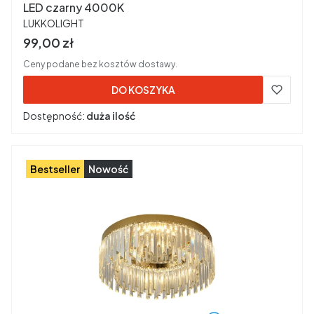
LED czarny 4000K
PRODUCENT
LUKKOLIGHT
Cena brutto
99,00 zł
Ceny podane bez kosztów dostawy.
DO KOSZYKA
Dostępność:
duża ilość
Bestseller
Nowość