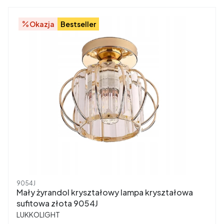
Okazja
Bestseller
Kod produktu
9054J
Mały żyrandol kryształowy lampa kryształowa
sufitowa złota 9054J
PRODUCENT
LUKKOLIGHT