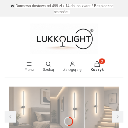
🔥
Darmowa dostawa od 499 zł / 14 dni na zwrot / Bezpieczne
płatności
Produkty w koszy
Otwórz wyszukiwarkę
Menu
Szukaj
Zaloguj się
Koszyk
End of main navigation