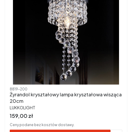
Kod produktu
8819-200
Żyrandol kryształowy lampa kryształowa wisząca
20cm
PRODUCENT
LUKKOLIGHT
Cena brutto
159,00 zł
Ceny podane bez kosztów dostawy.