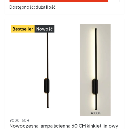
Dostępność:
duża ilość
Bestseller
Nowość
Kod produktu
9000-60H
Nowoczesna lampa ścienna 60 CM kinkiet liniowy