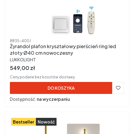
Kod produktu
8835-400J
Żyrandol plafon kryształowy pierścień ring led
złoty Ø40 cm nowoczesny
PRODUCENT
LUKKOLIGHT
Cena brutto
549,00 zł
Ceny podane bez kosztów dostawy.
DO KOSZYKA
Dostępność:
na wyczerpaniu
Bestseller
Nowość