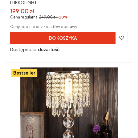
PRODUCENT
LUKKOLIGHT
Cena promocyjna brutto
199,00 zł
Cena regularna:
249,00 zł
-20%
Ceny podane bez kosztów dostawy.
DO KOSZYKA
Dostępność:
duża ilość
Bestseller