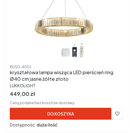
Kod produktu
8050-400J
kryształowa lampa wisząca LED pierścień ring
Ø40 cm jasne żółte złoto
PRODUCENT
LUKKOLIGHT
Cena brutto
449,00 zł
Ceny podane bez kosztów dostawy.
DO KOSZYKA
Dostępność:
duża ilość