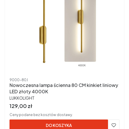
Kod produktu
9000-80J
Nowoczesna lampa ścienna 80 CM kinkiet liniowy
LED złoty 4000K
PRODUCENT
LUKKOLIGHT
Cena brutto
129,00 zł
Ceny podane bez kosztów dostawy.
DO KOSZYKA