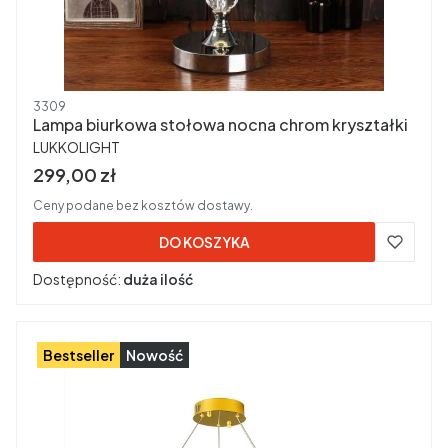
Kod produktu
3309
Lampa biurkowa stołowa nocna chrom kryształki
PRODUCENT
LUKKOLIGHT
Cena brutto
299,00 zł
Ceny podane bez kosztów dostawy.
DO KOSZYKA
Dostępność:
duża ilość
Bestseller
Nowość