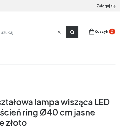
Zaloguj się
Produkty w koszyku
Koszyk
Wyczyść
Szukaj
ształowa lampa wisząca LED
rścień ring Ø40 cm jasne
e złoto