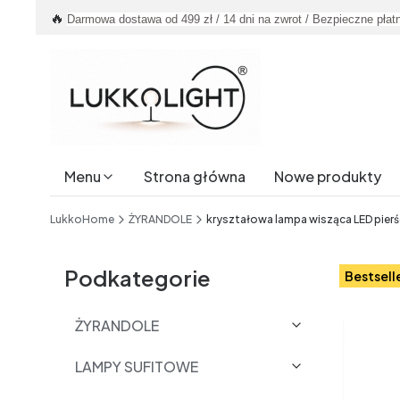
🔥
Darmowa dostawa od 499 zł / 14 dni na zwrot / Bezpieczne płat
Menu
Strona główna
Nowe produkty
End of main navigation
LukkoHome
ŻYRANDOLE
kryształowa lampa wisząca LED pierś
Etykiety
Podkategorie
Bestsell
ŻYRANDOLE
LAMPY SUFITOWE