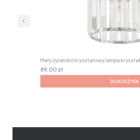
Mały żyrandol kryształowy lampa krysz
Cena brutto
89,00 zł
DO KOSZYKA