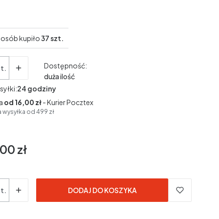
osób kupiło
37 szt.
Dostępność:
t.
duża ilość
syłki:
24 godziny
a
od 16,00 zł
- Kurier Pocztex
wysyłka od 499 zł
00 zł
t.
DODAJ DO KOSZYKA