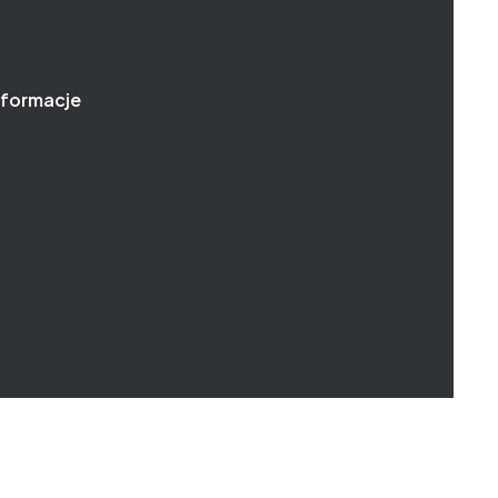
nformacje
roty i reklamacje
ntakt i dział techniczny
lityka prywatności
gulamin sklepu