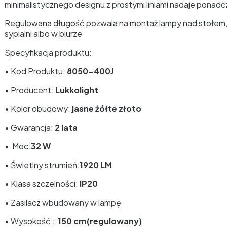
minimalistycznego designu z prostymi liniami nadaje pona
Regulowana długość pozwala na montaż lampy nad stołem, 
sypialni albo w biurze
Specyfikacja produktu:
• Kod Produktu:
8050-400J
• Producent:
Lukkolight
• Kolor obudowy:
jasne żółte złoto
• Gwarancja:
2 lata
•
Moc:
32 W
• Świetlny strumień:
1920 LM
• Klasa szczelności:
IP20
• Zasilacz wbudowany w lampę
• Wysokość :
150 cm(regulowany)