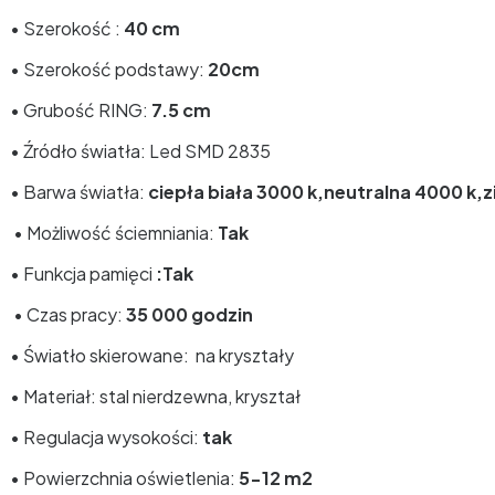
• Szerokość :
40 cm
• Szerokość podstawy:
20cm
• Grubość RING:
7.5 cm
• Źródło światła: Led SMD 2835
• Barwa światła:
ciepła biała 3000 k,neutralna 4000 k,z
• Możliwość ściemniania:
Tak
• Funkcja pamięci
:Tak
• Czas pracy:
35 000 godzin
• Światło skierowane: na kryształy
• Materiał: stal nierdzewna, kryształ
• Regulacja wysokości:
tak
•
Powierzchnia oświetlenia:
5-12 m2