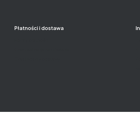
Płatności i dostawa
I
Formy płatności
Zw
Czas realizacja zamówienia
Ko
Czas i koszty dostawy
Po
Re