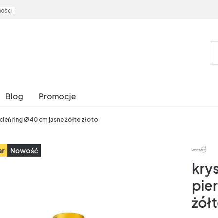
ności
Blog
Promocje
cień ring Ø40 cm jasne żółte złoto
er
Nowość
kry
pie
żółt