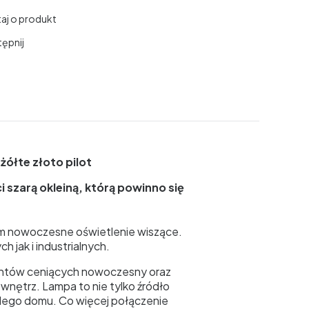
aj o produkt
ępnij
żółte złoto pilot
szarą okleiną, którą powinno się
em nowoczesne oświetlenie wiszące.
 jak i industrialnych.
entów ceniących nowoczesny oraz
 wnętrz. Lampa to nie tylko źródło
żdego domu. Co więcej połączenie