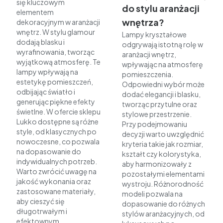
się kluczowym
do stylu aranżacji
elementem
wnętrza?
dekoracyjnym w aranżacji
wnętrz. W stylu glamour
Lampy kryształowe
dodają blasku i
odgrywają istotną rolę w
wyrafinowania, tworząc
aranżacji wnętrz,
wyjątkową atmosferę. Te
wpływając na atmosferę
lampy wpływają na
pomieszczenia.
estetykę pomieszczeń,
Odpowiedni wybór może
odbijając światło i
dodać elegancji i blasku,
generując piękne efekty
tworząc przytulne oraz
świetlne. W ofercie sklepu
stylowe przestrzenie.
Lukko dostępne są różne
Przy podejmowaniu
style, od klasycznych po
decyzji warto uwzględnić
nowoczesne, co pozwala
kryteria takie jak rozmiar,
na dopasowanie do
kształt czy kolorystyka,
indywidualnych potrzeb.
aby harmonizowały z
Warto zwrócić uwagę na
pozostałymi elementami
jakość wykonania oraz
wystroju. Różnorodność
zastosowane materiały,
modeli pozwala na
aby cieszyć się
dopasowanie do różnych
długotrwałym i
stylów aranżacyjnych, od
efektownym