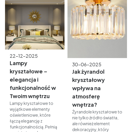
22-12-2025
Lampy
30-06-2025
kryształowe –
Jak żyrandol
elegancja i
kryształowy
funkcjonalność w
wpływa na
Twoim wnętrzu
atmosferę
Lampy kryształowe to
wnętrza?
wyjątkowe elementy
Żyrandole kryształowe to
oświetleniowe, które
nie tylko źródło światła,
łączą elegancję z
ale również element
funkcjonalnością. Pełnią
dekoracyjny, który