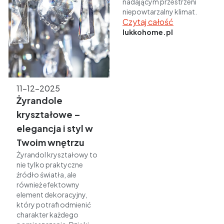
nadającym przestrzeni
niepowtarzalny klimat.
Czytaj całość
lukkohome.pl
11-12-2025
Żyrandole
kryształowe –
elegancja i styl w
Twoim wnętrzu
Żyrandol kryształowy to
nie tylko praktyczne
źródło światła, ale
również efektowny
element dekoracyjny,
który potrafi odmienić
charakter każdego