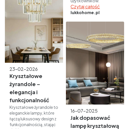
użytkowników.
Czytaj całość
lukkohome.pl
23-02-2026
Kryształowe
żyrandole –
elegancja i
funkcjonalność
Kryształowe żyrandole to
16-07-2025
eleganckie lampy, które
Jak dopasować
łączą luksusowy design z
funkcjonalnością, stając
lampę kryształową