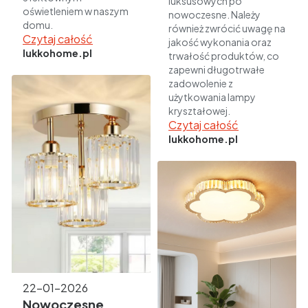
luksusowych po
oświetleniem w naszym
nowoczesne. Należy
domu.
również zwrócić uwagę na
Czytaj całość
jakość wykonania oraz
lukkohome.pl
trwałość produktów, co
zapewni długotrwałe
zadowolenie z
użytkowania lampy
kryształowej.
Czytaj całość
lukkohome.pl
22-01-2026
Nowoczesne