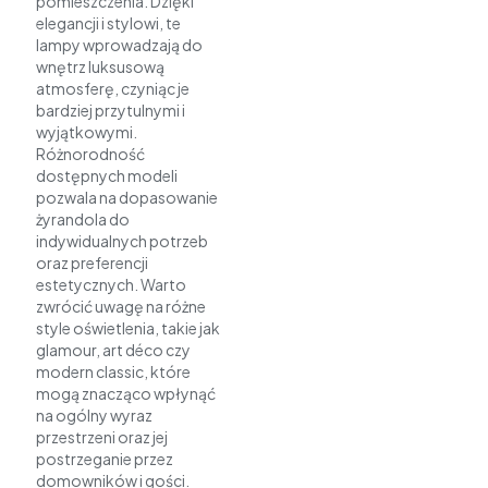
pomieszczenia. Dzięki
elegancji i stylowi, te
lampy wprowadzają do
wnętrz luksusową
atmosferę, czyniąc je
bardziej przytulnymi i
wyjątkowymi.
Różnorodność
dostępnych modeli
pozwala na dopasowanie
żyrandola do
indywidualnych potrzeb
oraz preferencji
estetycznych. Warto
zwrócić uwagę na różne
style oświetlenia, takie jak
glamour, art déco czy
modern classic, które
mogą znacząco wpłynąć
na ogólny wyraz
przestrzeni oraz jej
postrzeganie przez
domowników i gości.