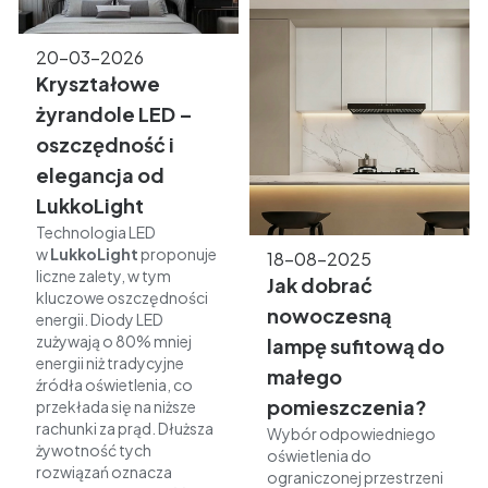
20-03-2026
Kryształowe
żyrandole LED –
oszczędność i
elegancja od
LukkoLight
Technologia LED
w
LukkoLight
proponuje
18-08-2025
liczne zalety, w tym
Jak dobrać
kluczowe oszczędności
nowoczesną
energii. Diody LED
zużywają o 80% mniej
lampę sufitową do
energii niż tradycyjne
małego
źródła oświetlenia, co
pomieszczenia?
przekłada się na niższe
rachunki za prąd. Dłuższa
Wybór odpowiedniego
żywotność tych
oświetlenia do
rozwiązań oznacza
ograniczonej przestrzeni