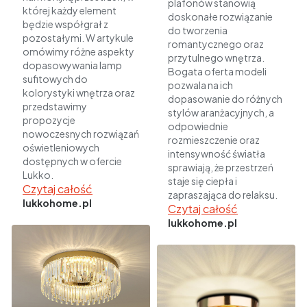
plafonów stanowią
której każdy element
doskonałe rozwiązanie
będzie współgrał z
do tworzenia
pozostałymi. W artykule
romantycznego oraz
omówimy różne aspekty
przytulnego wnętrza.
dopasowywania lamp
Bogata oferta modeli
sufitowych do
pozwala na ich
kolorystyki wnętrza oraz
dopasowanie do różnych
przedstawimy
stylów aranżacyjnych, a
propozycje
odpowiednie
nowoczesnych rozwiązań
rozmieszczenie oraz
oświetleniowych
intensywność światła
dostępnych w ofercie
sprawiają, że przestrzeń
Lukko.
staje się ciepła i
Czytaj całość
zapraszająca do relaksu.
lukkohome.pl
Czytaj całość
lukkohome.pl