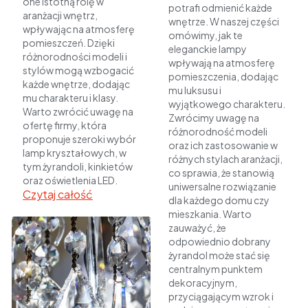
one istotną rolę w
potrafi odmienić każde
aranżacji wnętrz,
wnętrze. W naszej części
wpływając na atmosferę
omówimy, jak te
pomieszczeń. Dzięki
eleganckie lampy
różnorodności modeli i
wpływają na atmosferę
stylów mogą wzbogacić
pomieszczenia, dodając
każde wnętrze, dodając
mu luksusu i
mu charakteru i klasy.
wyjątkowego charakteru.
Warto zwrócić uwagę na
Zwrócimy uwagę na
ofertę firmy, która
różnorodność modeli
proponuje szeroki wybór
oraz ich zastosowanie w
lamp kryształowych, w
różnych stylach aranżacji,
tym żyrandoli, kinkietów
co sprawia, że stanowią
oraz oświetlenia LED.
uniwersalne rozwiązanie
Czytaj całość
dla każdego domu czy
mieszkania. Warto
zauważyć, że
odpowiednio dobrany
żyrandol może stać się
centralnym punktem
dekoracyjnym,
przyciągającym wzrok i