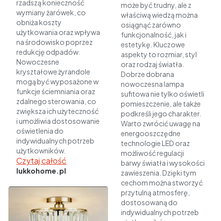
rzadszą konieczność
może być trudny, ale z
wymiany żarówek, co
właściwą wiedzą można
obniża koszty
osiągnąć zarówno
użytkowania oraz wpływa
funkcjonalność, jak i
na środowisko poprzez
estetykę. Kluczowe
redukcję odpadów.
aspekty to rozmiar, styl
Nowoczesne
oraz rodzaj światła.
kryształowe żyrandole
Dobrze dobrana
mogą być wyposażone w
nowoczesna lampa
funkcje ściemniania oraz
sufitowa nie tylko oświetli
zdalnego sterowania, co
pomieszczenie, ale także
zwiększa ich użyteczność
podkreśli jego charakter.
i umożliwia dostosowanie
Warto zwrócić uwagę na
oświetlenia do
energooszczędne
indywidualnych potrzeb
technologie LED oraz
użytkowników.
możliwość regulacji
Czytaj całość
barwy światła i wysokości
lukkohome.pl
zawieszenia. Dzięki tym
cechom można stworzyć
przytulną atmosferę,
dostosowaną do
indywidualnych potrzeb