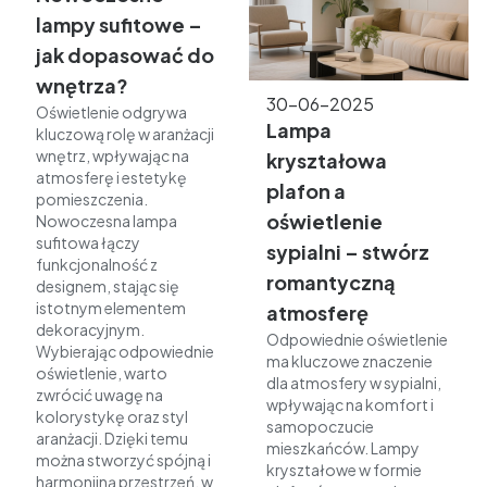
lampy sufitowe –
jak dopasować do
wnętrza?
30-06-2025
Oświetlenie odgrywa
Lampa
kluczową rolę w aranżacji
wnętrz, wpływając na
kryształowa
atmosferę i estetykę
plafon a
pomieszczenia.
oświetlenie
Nowoczesna lampa
sufitowa łączy
sypialni – stwórz
funkcjonalność z
romantyczną
designem, stając się
istotnym elementem
atmosferę
dekoracyjnym.
Odpowiednie oświetlenie
Wybierając odpowiednie
ma kluczowe znaczenie
oświetlenie, warto
dla atmosfery w sypialni,
zwrócić uwagę na
wpływając na komfort i
kolorystykę oraz styl
samopoczucie
aranżacji. Dzięki temu
mieszkańców. Lampy
można stworzyć spójną i
kryształowe w formie
harmonijną przestrzeń, w