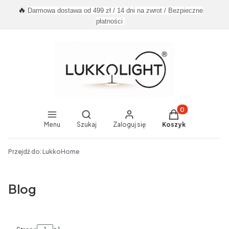
🔥
Darmowa dostawa od 499 zł / 14 dni na zwrot / Bezpieczne
płatności
Produkty w koszy
Otwórz wyszukiwarkę
Menu
Szukaj
Zaloguj się
Koszyk
End of main navigation
Przejdź do:
LukkoHome
Blog