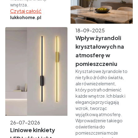
wnętrza.
Czytaj całość
lukkohome.pl
18-09-2025
Wpływ żyrandoli
kryształowych na
atmosferę w
pomieszczeniu
Kryształowe żyrandole to
nie tylko źródło światła,
ale również element,
który potrafi odmienić
każde wnętrze. Ich blask i
elegancja przyciągają
wzrok, tworząc
wyjątkową atmosferę.
Wprowadzenie takiego
26-07-2026
oświetlenia do
Liniowe kinkiety
pomieszczenia może