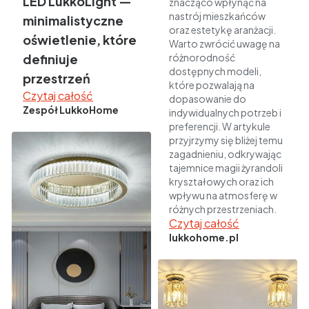
LED LukkoLight —
znacząco wpłynąć na
nastrój mieszkańców
minimalistyczne
oraz estetykę aranżacji.
oświetlenie, które
Warto zwrócić uwagę na
definiuje
różnorodność
dostępnych modeli,
przestrzeń
które pozwalają na
Czytaj całość
dopasowanie do
Zespół LukkoHome
indywidualnych potrzeb i
preferencji. W artykule
przyjrzymy się bliżej temu
zagadnieniu, odkrywając
tajemnice magii żyrandoli
kryształowych oraz ich
wpływu na atmosferę w
różnych przestrzeniach.
Czytaj całość
lukkohome.pl