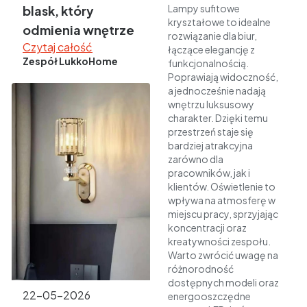
Lampy sufitowe
blask, który
kryształowe to idealne
odmienia wnętrze
rozwiązanie dla biur,
Czytaj całość
łączące elegancję z
Zespół LukkoHome
funkcjonalnością.
Poprawiają widoczność,
a jednocześnie nadają
wnętrzu luksusowy
charakter. Dzięki temu
przestrzeń staje się
bardziej atrakcyjna
zarówno dla
pracowników, jak i
klientów. Oświetlenie to
wpływa na atmosferę w
miejscu pracy, sprzyjając
koncentracji oraz
kreatywności zespołu.
Warto zwrócić uwagę na
różnorodność
dostępnych modeli oraz
22-05-2026
energooszczędne