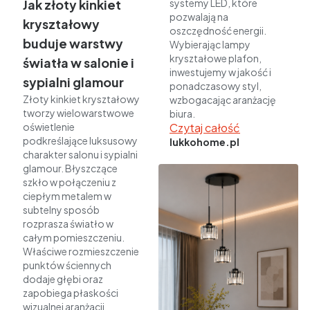
Jak złoty kinkiet
systemy LED, które
pozwalają na
kryształowy
oszczędność energii.
buduje warstwy
Wybierając lampy
kryształowe plafon,
światła w salonie i
inwestujemy w jakość i
sypialni glamour
ponadczasowy styl,
Złoty kinkiet kryształowy
wzbogacając aranżację
tworzy wielowarstwowe
biura.
oświetlenie
Czytaj całość
podkreślające luksusowy
lukkohome.pl
charakter salonu i sypialni
glamour. Błyszczące
szkło w połączeniu z
ciepłym metalem w
subtelny sposób
rozprasza światło w
całym pomieszczeniu.
Właściwe rozmieszczenie
punktów ściennych
dodaje głębi oraz
zapobiega płaskości
wizualnej aranżacji