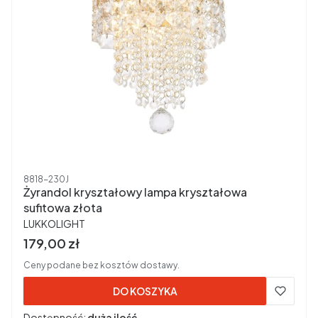
Kod produktu
8818-230J
Żyrandol kryształowy lampa kryształowa
sufitowa złota
PRODUCENT
LUKKOLIGHT
Cena brutto
179,00 zł
Ceny podane bez kosztów dostawy.
DO KOSZYKA
Dostępność:
duża ilość