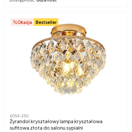
Okazja
Bestseller
Kod produktu
6054-250
Żyrandol kryształowy lampa kryształowa
sufitowa złota do salonu sypialni