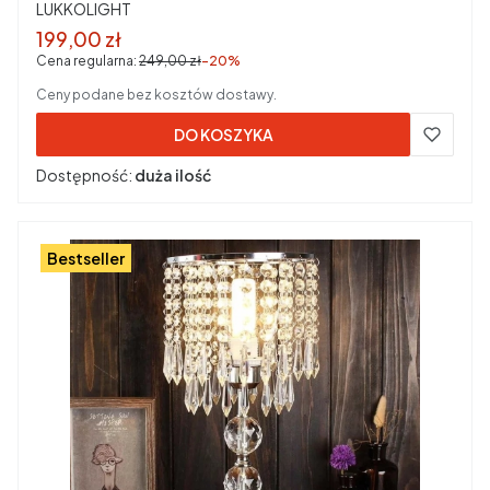
PRODUCENT
LUKKOLIGHT
Cena promocyjna brutto
199,00 zł
Cena regularna:
249,00 zł
-20%
Ceny podane bez kosztów dostawy.
DO KOSZYKA
Dostępność:
duża ilość
Bestseller