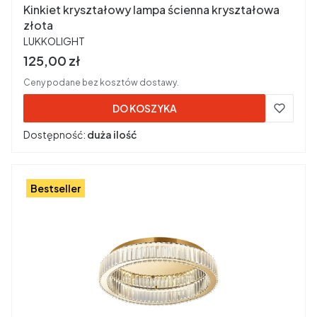
Kinkiet kryształowy lampa ścienna kryształowa
złota
PRODUCENT
LUKKOLIGHT
Cena brutto
125,00 zł
Ceny podane bez kosztów dostawy.
DO KOSZYKA
Dostępność:
duża ilość
Bestseller