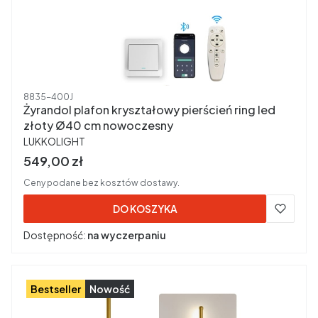
Kod produktu
8835-400J
Żyrandol plafon kryształowy pierścień ring led
złoty Ø40 cm nowoczesny
PRODUCENT
LUKKOLIGHT
Cena brutto
549,00 zł
Ceny podane bez kosztów dostawy.
DO KOSZYKA
Dostępność:
na wyczerpaniu
Bestseller
Nowość