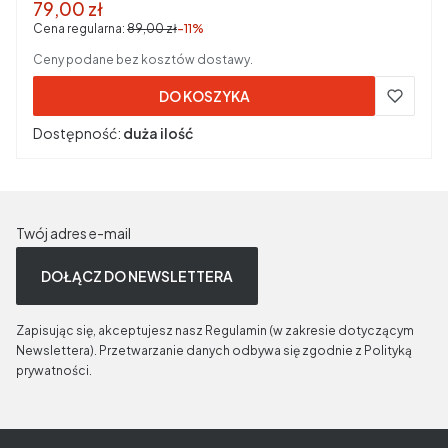
Cena promocyjna brutto
79,00 zł
Cena regularna:
89,00 zł
-11%
Ceny podane bez kosztów dostawy.
DO KOSZYKA
Dostępność:
duża ilość
Twój adres e-mail
DOŁĄCZ DO NEWSLETTERA
Zapisując się, akceptujesz nasz Regulamin (w zakresie dotyczącym
Newslettera). Przetwarzanie danych odbywa się zgodnie z Polityką
prywatności.