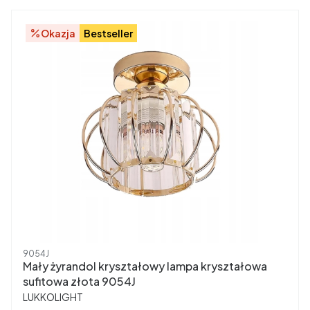
Okazja
Bestseller
Kod produktu
9054J
Mały żyrandol kryształowy lampa kryształowa
sufitowa złota 9054J
PRODUCENT
LUKKOLIGHT