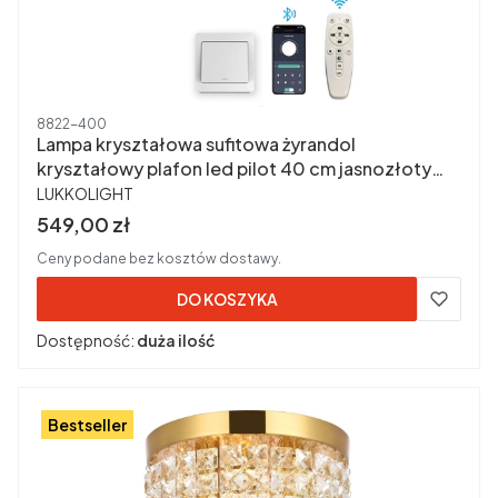
Kod produktu
8822-400
Lampa kryształowa sufitowa żyrandol
kryształowy plafon led pilot 40 cm jasnozłoty
PRODUCENT
8822-400
LUKKOLIGHT
Cena brutto
549,00 zł
Ceny podane bez kosztów dostawy.
DO KOSZYKA
Dostępność:
duża ilość
Bestseller