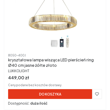
Kod produktu
8050-400J
kryształowa lampa wisząca LED pierścień ring
Ø40 cm jasne żółte złoto
PRODUCENT
LUKKOLIGHT
Cena brutto
449,00 zł
Ceny podane bez kosztów dostawy.
DO KOSZYKA
Dostępność:
duża ilość