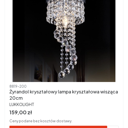
Kod produktu
8819-200
Żyrandol kryształowy lampa kryształowa wisząca
20cm
PRODUCENT
LUKKOLIGHT
Cena brutto
159,00 zł
Ceny podane bez kosztów dostawy.