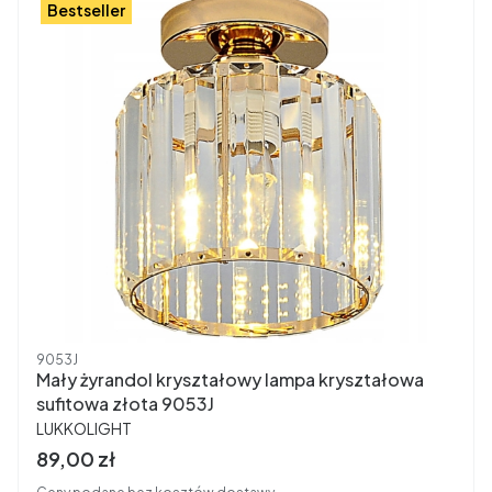
Bestseller
Kod produktu
9053J
Mały żyrandol kryształowy lampa kryształowa
sufitowa złota 9053J
PRODUCENT
LUKKOLIGHT
Cena brutto
89,00 zł