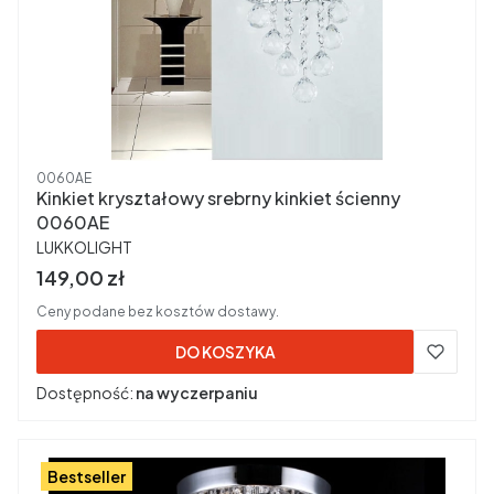
Kod produktu
0060AE
Kinkiet kryształowy srebrny kinkiet ścienny
0060AE
PRODUCENT
LUKKOLIGHT
Cena brutto
149,00 zł
Ceny podane bez kosztów dostawy.
DO KOSZYKA
Dostępność:
na wyczerpaniu
Bestseller