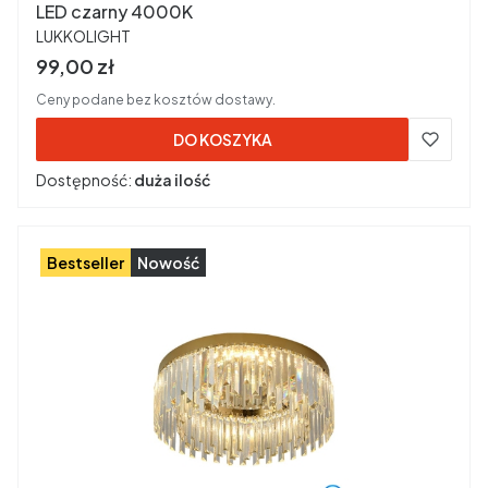
LED czarny 4000K
PRODUCENT
LUKKOLIGHT
Cena brutto
99,00 zł
Ceny podane bez kosztów dostawy.
DO KOSZYKA
Dostępność:
duża ilość
Bestseller
Nowość