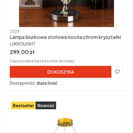
Kod produktu
3309
Lampa biurkowa stołowa nocna chrom kryształki
PRODUCENT
LUKKOLIGHT
Cena brutto
299,00 zł
Ceny podane bez kosztów dostawy.
DO KOSZYKA
Dostępność:
duża ilość
Bestseller
Nowość