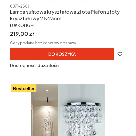
Kod produktu
8871-230J
Lampa sufitowa kryształowa złota Plafon złoty
kryształowy 21x23cm
PRODUCENT
LUKKOLIGHT
Cena brutto
219,00 zł
Ceny podane bez kosztów dostawy.
DO KOSZYKA
Dostępność:
duża ilość
Bestseller