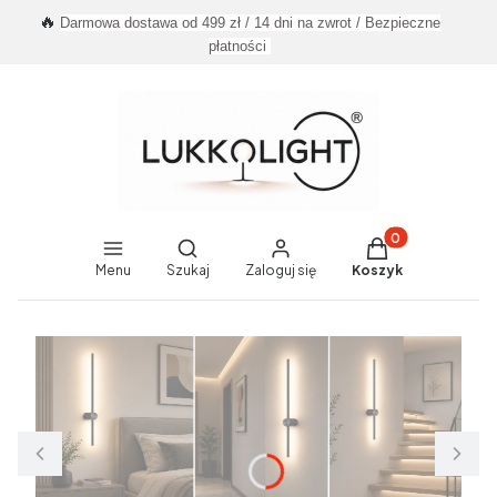
🔥
Darmowa dostawa od 499 zł / 14 dni na zwrot / Bezpieczne
płatności
Produkty w koszy
Otwórz wyszukiwarkę
Menu
Szukaj
Zaloguj się
Koszyk
End of main navigation