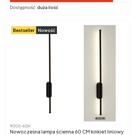
Dostępność:
duża ilość
Bestseller
Nowość
Kod produktu
9000-60H
Nowoczesna lampa ścienna 60 CM kinkiet liniowy