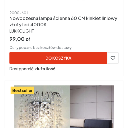
Kod produktu
9000-60J
Nowoczesna lampa ścienna 60 CM kinkiet liniowy
złoty led 4000K
PRODUCENT
LUKKOLIGHT
Cena brutto
99,00 zł
Ceny podane bez kosztów dostawy.
DO KOSZYKA
Dostępność:
duża ilość
Bestseller