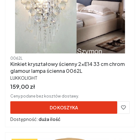
Kod produktu
0062L
Kinkiet kryształowy ścienny 2xE14 33 cm chrom
glamour lampa ścienna 0062L
PRODUCENT
LUKKOLIGHT
Cena brutto
159,00 zł
Ceny podane bez kosztów dostawy.
DO KOSZYKA
Dostępność:
duża ilość