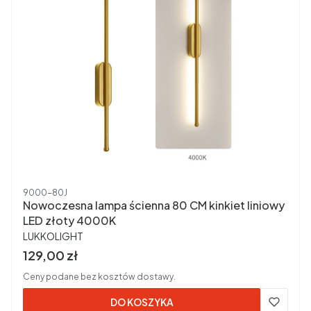
Kod produktu
9000-80J
Nowoczesna lampa ścienna 80 CM kinkiet liniowy
LED złoty 4000K
PRODUCENT
LUKKOLIGHT
Cena brutto
129,00 zł
Ceny podane bez kosztów dostawy.
DO KOSZYKA