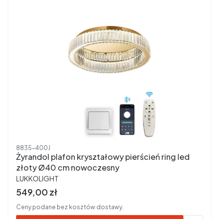
Kod produktu
8835-400J
Żyrandol plafon kryształowy pierścień ring led
złoty Ø40 cm nowoczesny
PRODUCENT
LUKKOLIGHT
Cena brutto
549,00 zł
Ceny podane bez kosztów dostawy.