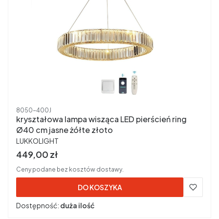
Kod produktu
8050-400J
kryształowa lampa wisząca LED pierścień ring
Ø40 cm jasne żółte złoto
PRODUCENT
LUKKOLIGHT
Cena brutto
449,00 zł
Ceny podane bez kosztów dostawy.
DO KOSZYKA
Dostępność:
duża ilość