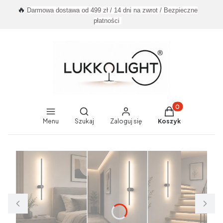
🔥
Darmowa dostawa od 499 zł / 14 dni na zwrot / Bezpieczne
płatności
Produkty w koszy
Otwórz wyszukiwarkę
Menu
Szukaj
Zaloguj się
Koszyk
End of main navigation