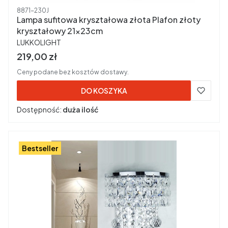
Kod produktu
8871-230J
Lampa sufitowa kryształowa złota Plafon złoty
kryształowy 21x23cm
PRODUCENT
LUKKOLIGHT
Cena brutto
219,00 zł
Ceny podane bez kosztów dostawy.
DO KOSZYKA
Dostępność:
duża ilość
Bestseller