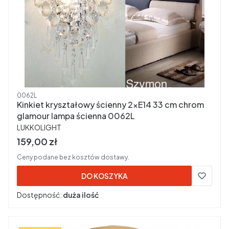
Kod produktu
0062L
Kinkiet kryształowy ścienny 2xE14 33 cm chrom
glamour lampa ścienna 0062L
PRODUCENT
LUKKOLIGHT
Cena brutto
159,00 zł
Ceny podane bez kosztów dostawy.
DO KOSZYKA
Dostępność:
duża ilość