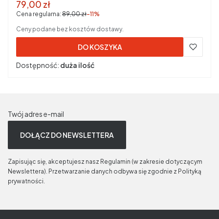
Cena promocyjna brutto
79,00 zł
Cena regularna:
89,00 zł
-11%
Ceny podane bez kosztów dostawy.
DO KOSZYKA
Dostępność:
duża ilość
Twój adres e-mail
DOŁĄCZ DO NEWSLETTERA
Zapisując się, akceptujesz nasz Regulamin (w zakresie dotyczącym
Newslettera). Przetwarzanie danych odbywa się zgodnie z Polityką
prywatności.