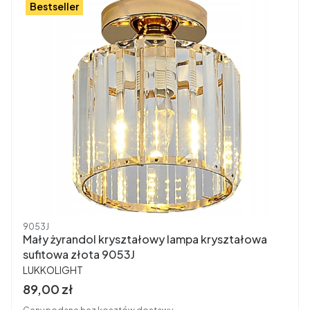
Bestseller
Kod produktu
9053J
Mały żyrandol kryształowy lampa kryształowa
sufitowa złota 9053J
PRODUCENT
LUKKOLIGHT
Cena brutto
89,00 zł