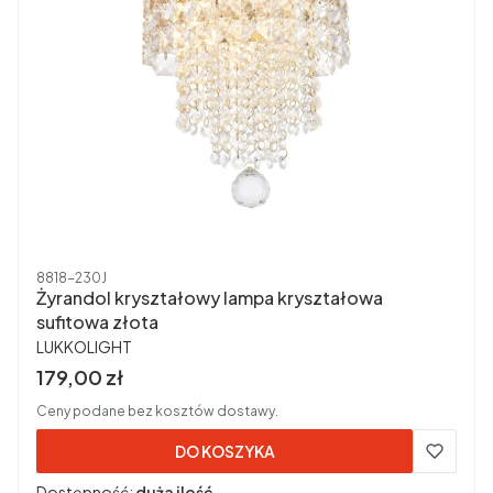
Kod produktu
8818-230J
Żyrandol kryształowy lampa kryształowa
sufitowa złota
PRODUCENT
LUKKOLIGHT
Cena brutto
179,00 zł
Ceny podane bez kosztów dostawy.
DO KOSZYKA
Dostępność:
duża ilość