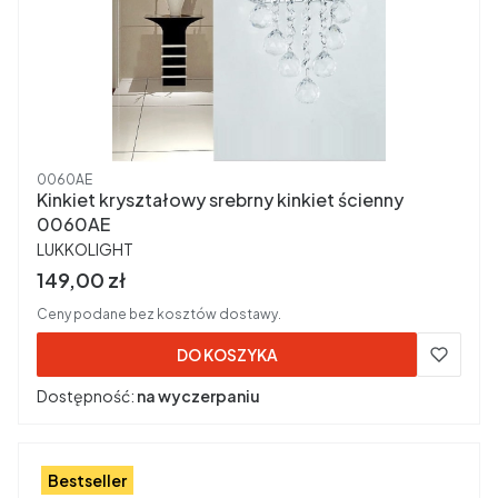
Kod produktu
0060AE
Kinkiet kryształowy srebrny kinkiet ścienny
0060AE
PRODUCENT
LUKKOLIGHT
Cena brutto
149,00 zł
Ceny podane bez kosztów dostawy.
DO KOSZYKA
Dostępność:
na wyczerpaniu
Bestseller