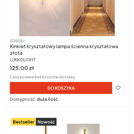
Kod produktu
0060AJ
Kinkiet kryształowy lampa ścienna kryształowa
złota
PRODUCENT
LUKKOLIGHT
Cena brutto
125,00 zł
Ceny podane bez kosztów dostawy.
DO KOSZYKA
Dostępność:
duża ilość
Bestseller
Nowość