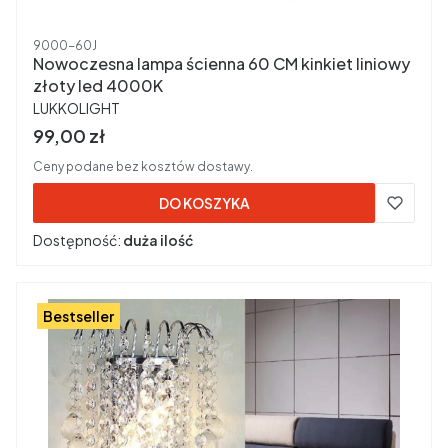
Kod produktu
9000-60J
Nowoczesna lampa ścienna 60 CM kinkiet liniowy
złoty led 4000K
PRODUCENT
LUKKOLIGHT
Cena brutto
99,00 zł
Ceny podane bez kosztów dostawy.
DO KOSZYKA
Dostępność:
duża ilość
Bestseller