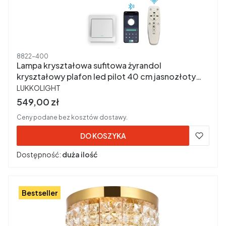
Kod produktu
8822-400
Lampa kryształowa sufitowa żyrandol
kryształowy plafon led pilot 40 cm jasnozłoty
PRODUCENT
8822-400
LUKKOLIGHT
Cena brutto
549,00 zł
Ceny podane bez kosztów dostawy.
DO KOSZYKA
Dostępność:
duża ilość
Bestseller