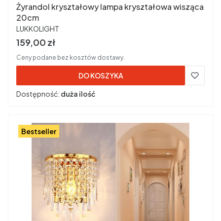
Żyrandol kryształowy lampa kryształowa wisząca
20cm
PRODUCENT
LUKKOLIGHT
Cena brutto
159,00 zł
Ceny podane bez kosztów dostawy.
DO KOSZYKA
Dostępność:
duża ilość
Bestseller