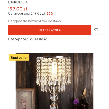
PRODUCENT
LUKKOLIGHT
Cena promocyjna brutto
199,00 zł
Cena regularna:
249,00 zł
-20%
Ceny podane bez kosztów dostawy.
DO KOSZYKA
Dostępność:
duża ilość
Bestseller