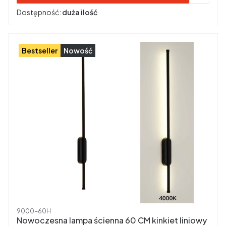
Dostępność:
duża ilość
Bestseller
Nowość
Kod produktu
9000-60H
Nowoczesna lampa ścienna 60 CM kinkiet liniowy