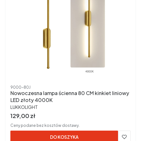
Kod produktu
9000-80J
Nowoczesna lampa ścienna 80 CM kinkiet liniowy
LED złoty 4000K
PRODUCENT
LUKKOLIGHT
Cena brutto
129,00 zł
Ceny podane bez kosztów dostawy.
DO KOSZYKA