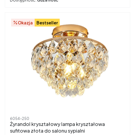
Okazja
Bestseller
Kod produktu
6054-250
Żyrandol kryształowy lampa kryształowa
sufitowa złota do salonu sypialni