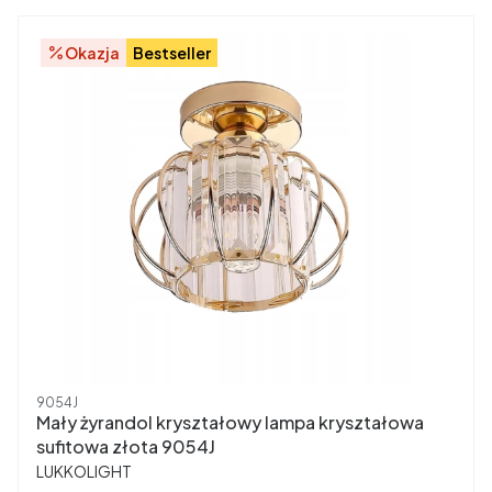
Okazja
Bestseller
Kod produktu
9054J
Mały żyrandol kryształowy lampa kryształowa
sufitowa złota 9054J
PRODUCENT
LUKKOLIGHT