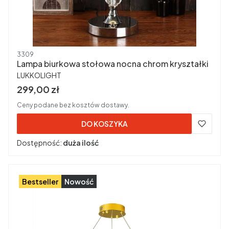
Kod produktu
3309
Lampa biurkowa stołowa nocna chrom kryształki
PRODUCENT
LUKKOLIGHT
Cena brutto
299,00 zł
Ceny podane bez kosztów dostawy.
DO KOSZYKA
Dostępność:
duża ilość
Bestseller
Nowość