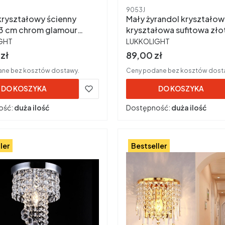
ktu
Kod produktu
9053J
 kryształowy ścienny
Mały żyrandol kryształow
3 cm chrom glamour
kryształowa sufitowa zło
ENT
PRODUCENT
cienna 0062L
9053J
GHT
LUKKOLIGHT
rutto
Cena brutto
zł
89,00 zł
ne bez kosztów dostawy.
Ceny podane bez kosztów dost
DO KOSZYKA
DO KOSZYKA
ość:
duża ilość
Dostępność:
duża ilość
ler
Bestseller