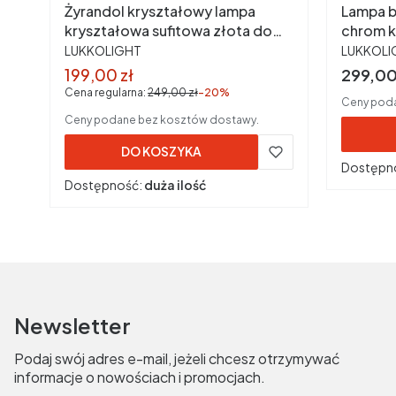
Żyrandol kryształowy lampa
Lampa b
kryształowa sufitowa złota do
chrom k
PRODUCENT
PRODUC
salonu sypialni
LUKKOLIGHT
LUKKOLI
Cena promocyjna brutto
Cena b
199,00 zł
299,00
Cena regularna:
249,00 zł
-20%
Ceny poda
Ceny podane bez kosztów dostawy.
DO KOSZYKA
Dostępn
Dostępność:
duża ilość
Newsletter
Podaj swój adres e-mail, jeżeli chcesz otrzymywać
informacje o nowościach i promocjach.