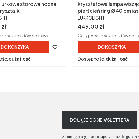
iurkowa stołowa nocna
kryształowa lampa wiszą
ryształki
pierścień ring Ø40 cm jas
ENT
PRODUCENT
złoto
GHT
LUKKOLIGHT
rutto
Cena brutto
 zł
449,00 zł
ne bez kosztów dostawy.
Ceny podane bez kosztów dost
DO KOSZYKA
DO KOSZYKA
ość:
duża ilość
Dostępność:
duża ilość
Twój adres e-mail
DOŁĄCZ DO NEWSLETTERA
Zapisując się, akceptujesz nasz Regulami