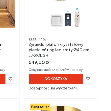
Kod produktu
8835-400J
a
Żyrandol plafon kryształowy
a
pierścień ring led złoty Ø40 cm
PRODUCENT
nowoczesny
LUKKOLIGHT
Cena brutto
549,00 zł
awy.
Ceny podane bez kosztów dostawy.
DO KOSZYKA
Dostępność:
na wyczerpaniu
Bestseller