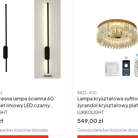
ktu
Kod produktu
H
8822-400
sna lampa ścienna 60
Lampa kryształowa sufit
et liniowy LED czarny
żyrandol kryształowy plafon led
ENT
PRODUCENT
pilot 40 cm jasnozłoty 8822-
GHT
LUKKOLIGHT
400
rutto
Cena brutto
zł
549,00 zł
ne bez kosztów dostawy.
Ceny podane bez kosztów dost