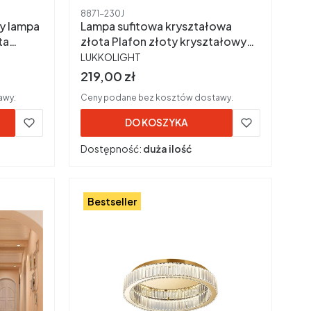
Kod produktu
8871-230J
y lampa
Lampa sufitowa kryształowa
ta
złota Plafon złoty kryształowy
PRODUCENT
21x23cm
LUKKOLIGHT
Cena brutto
219,00 zł
awy.
Ceny podane bez kosztów dostawy.
DO KOSZYKA
Dostępność:
duża ilość
Bestseller