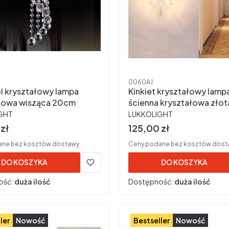
ktu
Kod produktu
0060AJ
l kryształowy lampa
Kinkiet kryształowy lamp
łowa wisząca 20cm
ścienna kryształowa złot
ENT
PRODUCENT
GHT
LUKKOLIGHT
rutto
Cena brutto
zł
125,00 zł
ne bez kosztów dostawy.
Ceny podane bez kosztów dost
DO KOSZYKA
DO KOSZYKA
ość:
duża ilość
Dostępność:
duża ilość
ler
Nowość
Bestseller
Nowość