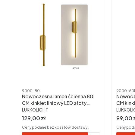
Kod produktu
Kod produ
9000-80J
9000-60
Nowoczesna lampa ścienna 80
Nowocze
CM kinkiet liniowy LED złoty
CM kinki
PRODUCENT
PRODUC
4000K
4000K
LUKKOLIGHT
LUKKOLI
Cena brutto
Cena b
129,00 zł
99,00 
Ceny podane bez kosztów dostawy.
Ceny poda