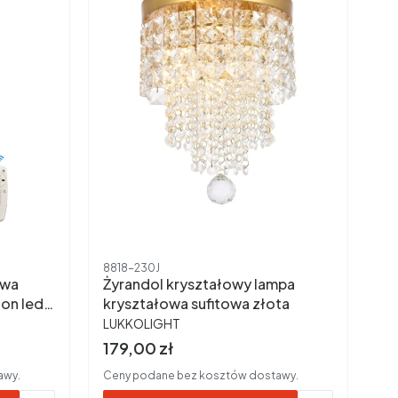
Kod produktu
8818-230J
owa
Żyrandol kryształowy lampa
kryształowa sufitowa złota
PRODUCENT
LUKKOLIGHT
Cena brutto
179,00 zł
awy.
Ceny podane bez kosztów dostawy.