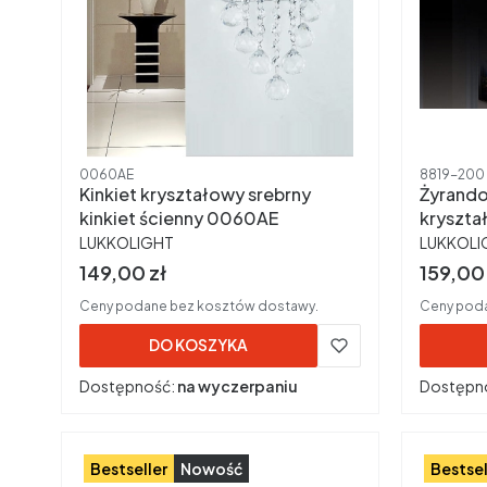
Kod produktu
Kod produ
0060AE
8819-200
Kinkiet kryształowy srebrny
Żyrando
kinkiet ścienny 0060AE
kryszta
PRODUCENT
PRODUC
LUKKOLIGHT
LUKKOLI
Cena brutto
Cena b
149,00 zł
159,00 
Ceny podane bez kosztów dostawy.
Ceny poda
DO KOSZYKA
Dostępność:
na wyczerpaniu
Dostępn
Bestseller
Nowość
Bestsel