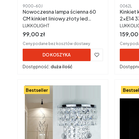
Kod produktu
Kod produ
9000-60J
0062L
Nowoczesna lampa ścienna 60
Kinkiet
CM kinkiet liniowy złoty led
2xE14 3
PRODUCENT
PRODUC
4000K
lampa ś
LUKKOLIGHT
LUKKOLI
Cena brutto
Cena b
99,00 zł
159,00 
Ceny podane bez kosztów dostawy.
Ceny poda
DO KOSZYKA
Dostępność:
duża ilość
Dostępn
Bestseller
Bestsel