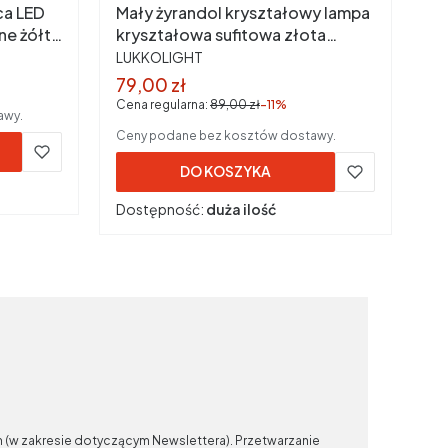
ca LED
Mały żyrandol kryształowy lampa
ne żółte
kryształowa sufitowa złota
PRODUCENT
9054J
LUKKOLIGHT
Cena promocyjna brutto
79,00 zł
Cena regularna:
89,00 zł
-11%
awy.
Ceny podane bez kosztów dostawy.
DO KOSZYKA
Dostępność:
duża ilość
n (w zakresie dotyczącym Newslettera). Przetwarzanie