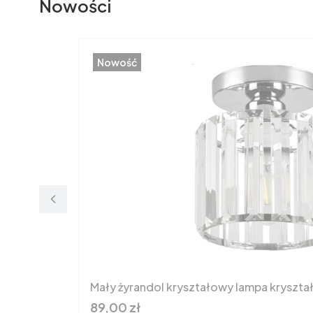
Nowości
Nowość
Mały żyrandol kryształowy lampa krysz
Cena brutto
89,00 zł