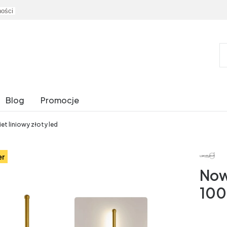
ności
Blog
Promocje
t liniowy złoty led
er
Now
100 