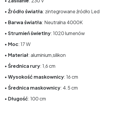
•
Zasilanie
: 230 V
•
Źródło światła
: zintegrowane źródło Led
•
Barwa światła
: Neutralna 4000K
•
Strumień świetlny
: 1020 lumenów
•
Moc
: 17 W
•
Materiał
: aluminium,silikon
•
Średnica rury
: 1,6 cm
•
Wysokość maskownicy
: 16 cm
•
Średnica maskownicy
: 4.5 cm
•
Długość
: 100 cm