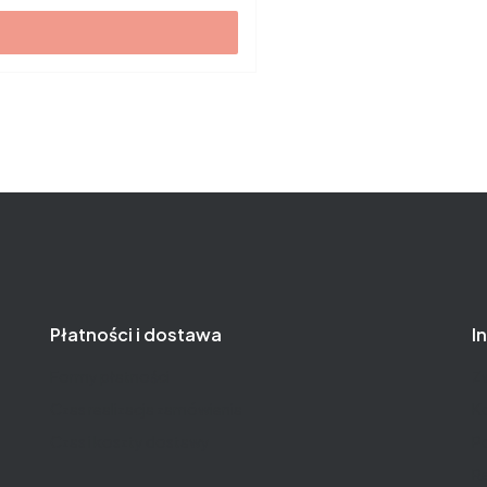
Płatności i dostawa
I
Formy płatności
Zw
Czas realizacja zamówienia
Ko
Czas i koszty dostawy
Po
Re