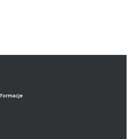
nformacje
roty i reklamacje
ntakt i dział techniczny
lityka prywatności
gulamin sklepu