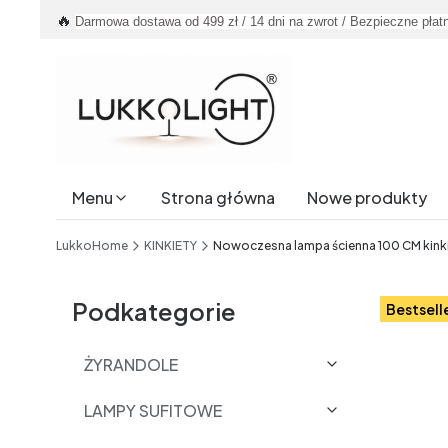
🔥
Darmowa dostawa od 499 zł / 14 dni na zwrot / Bezpieczne płat
Menu
Strona główna
Nowe produkty
End of main navigation
LukkoHome
KINKIETY
Nowoczesna lampa ścienna 100 CM kinkie
Etykiety
Podkategorie
Bestsell
ŻYRANDOLE
LAMPY SUFITOWE