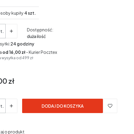
soby kupiły
4 szt.
Dostępność:
t.
duża ilość
syłki:
24 godziny
a
od 16,00 zł
- Kurier Pocztex
wysyłka od 499 zł
00 zł
t.
DODAJ DO KOSZYKA
aj o produkt