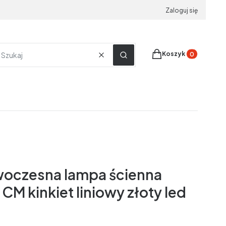
Zaloguj się
Produkty w koszyku
Koszyk
Wyczyść
Szukaj
oczesna lampa ścienna
CM kinkiet liniowy złoty led